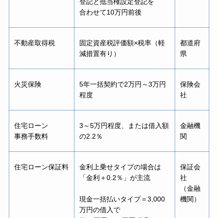
登記と抵当権設定登記を
合わせて10万円前後
不動産取得税
固定資産税評価額×税率（軽
都道府
減措置有り）
県
火災保険
5年一括契約で2万円～3万円
保険会
程度
社
住宅ローン
3～5万円程度、または借入額
金融機
事務手数料
の2.2％
関
住宅ローン保証料
金利上乗せタイプの場合は
保証会
「金利＋0.2％」が主流
社
（金融
現金一括払いタイプ＝3,000
機関）
万円の借入で