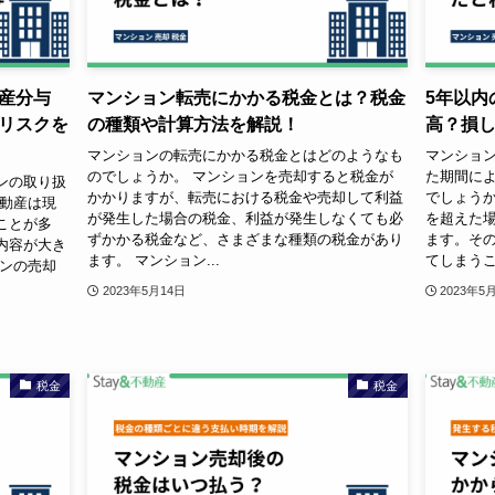
産分与
マンション転売にかかる税金とは？税金
5年以内
リスクを
の種類や計算方法を解説！
高？損
マンションの転売にかかる税金とはどのようなも
マンショ
のでしょうか。 マンションを売却すると税金が
た期間に
ンの取り扱
かかりますが、転売における税金や売却して利益
でしょうか
不動産は現
が発生した場合の税金、利益が発生しなくても必
を超えた
ことが多
ずかかる税金など、さまざまな種類の税金があり
ます。そ
内容が大き
ます。 マンション...
てしまうこと
ョンの売却
2023年5月14日
2023年5
税金
税金