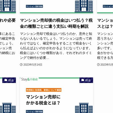
れや必要
マンション売却後の税金はいつ払う？税
マンシ
金の種類ごとに違う支払い時期を解説
スとは
多にあるこ
マンション売却で税金はいつ払うのか、意外と知
マンショ
の確定申告
らない人もいるでしょう。マンションは売って終
思う方も
でしょう。
わりではなく、確定申告をすることで税金をいく
ンション
ション売
ら払えばよいのかがわかるようになっています。
多いです。
の納税にお
税金にはいくつか種類があり、それぞれのタイミ
金がかか
ングで納付が必要...
税できる方
2023年5月14日
2023年5
税金
税金