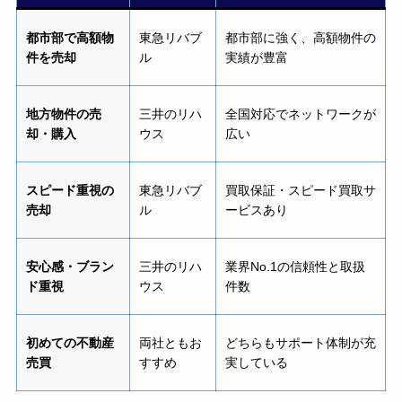
都市部で高額物
東急リバブ
都市部に強く、高額物件の
件を売却
ル
実績が豊富
地方物件の売
三井のリハ
全国対応でネットワークが
却・購入
ウス
広い
スピード重視の
東急リバブ
買取保証・スピード買取サ
売却
ル
ービスあり
安心感・ブラン
三井のリハ
業界No.1の信頼性と取扱
ド重視
ウス
件数
初めての不動産
両社ともお
どちらもサポート体制が充
売買
すすめ
実している